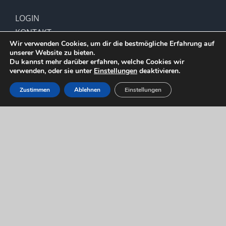
LOGIN
KONTAKT
Wir verwenden Cookies, um dir die bestmögliche Erfahrung auf
unserer Website zu bieten.
Du kannst mehr darüber erfahren, welche Cookies wir
IMPRESSUM
DATENSCHUTZERKLÄRUNG
verwenden, oder sie unter
Einstellungen
deaktivieren.
Zustimmen
Ablehnen
Einstellungen
Copyright 2012 - 2021 |
SV Hohenlimburg 1910 e.V.
| All Rights
Reserved | Powered by
WordPress
Facebook
X
Instagram
Pinterest