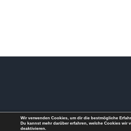
Wir verwenden Cookies, um dir die bestmögliche Erfahr
Copyright 2012 - 2021 |
SV Hohenlimburg 1910 e.V.
| All Rights
Du kannst mehr darüber erfahren, welche Cookies wir 
deaktivieren.