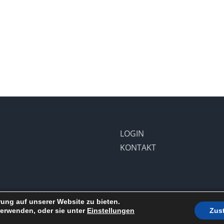
LOGIN
KONTAKT
ung auf unserer Website zu bieten.
 Reserved | Powered by
WordPress
verwenden, oder sie unter
Einstellungen
Zus