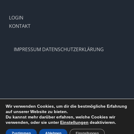
LOGIN
KONTAKT
IMPRESSUM
DATENSCHUTZERKLÄRUNG
Wir verwenden Cookies, um dir die bestmögliche Erfahrung
auf unserer Website zu bieten.
Copyright 2012 - 2021 |
SV Hohenlimburg 1910 e.V.
| All Rights
Du kannst mehr darüber erfahren, welche Cookies wir
Reserved | Powered by
WordPress
verwenden, oder sie unter
Einstellungen
deaktivieren.
Facebook
X
Instagram
Pinterest
Zustimmen
Ablehnen
Einstellungen