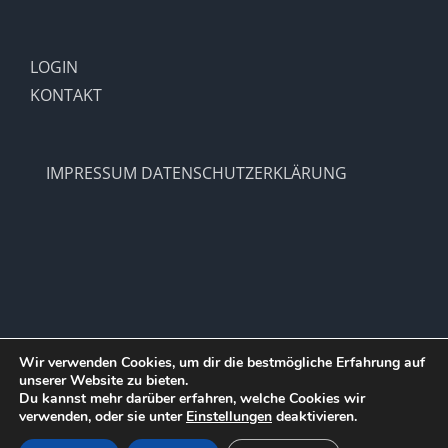
LOGIN
KONTAKT
IMPRESSUM
DATENSCHUTZERKLÄRUNG
Wir verwenden Cookies, um dir die bestmögliche Erfahrung auf
unserer Website zu bieten.
Copyright 2012 - 2021 |
SV Hohenlimburg 1910 e.V.
| All Rights
Du kannst mehr darüber erfahren, welche Cookies wir
Reserved | Powered by
WordPress
verwenden, oder sie unter
Einstellungen
deaktivieren.