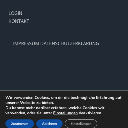
LOGIN
KONTAKT
IMPRESSUM
DATENSCHUTZERKLÄRUNG
Wir verwenden Cookies, um dir die bestmögliche Erfahrung auf
unserer Website zu bieten.
Copyright 2012 - 2021 |
SV Hohenlimburg 1910 e.V.
| All Rights
Du kannst mehr darüber erfahren, welche Cookies wir
Reserved | Powered by
WordPress
verwenden, oder sie unter
Einstellungen
deaktivieren.
Facebook
X
Instagram
Pinterest
Zustimmen
Ablehnen
Einstellungen