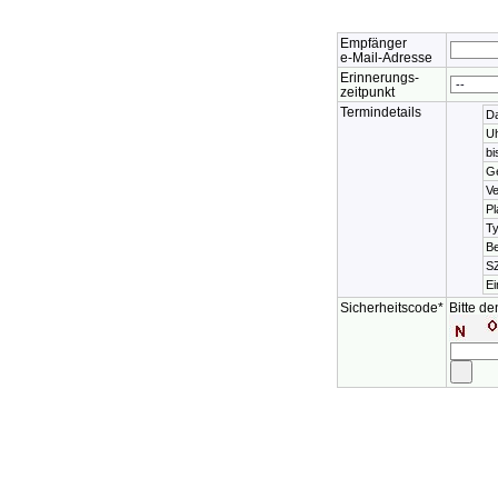
Fordern Sie eine Erinner
Empfänger
e-Mail-Adresse
Erinnerungs-
zeitpunkt
Termindetails
D
Uh
bi
G
Ve
Pl
T
Be
SZ
Ei
Sicherheitscode*
Bitte d