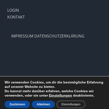
LOGIN
KONTAKT
IMPRESSUM
DATENSCHUTZERKLÄRUNG
Wir verwenden Cookies, um dir die bestmögliche Erfahrung
auf unserer Website zu bieten.
Copyright 2012 - 2021 |
SV Hohenlimburg 1910 e.V.
| All Rights
Du kannst mehr darüber erfahren, welche Cookies wir
Reserved | Powered by
WordPress
verwenden, oder sie unter
Einstellungen
deaktivieren.
Facebook
X
Instagram
Pinterest
Zustimmen
Ablehnen
Einstellungen