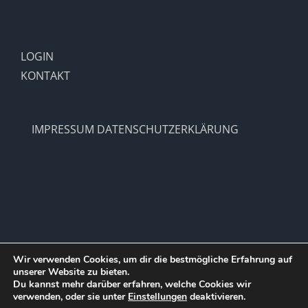
LOGIN
KONTAKT
IMPRESSUM
DATENSCHUTZERKLÄRUNG
Wir verwenden Cookies, um dir die bestmögliche Erfahrung auf
unserer Website zu bieten.
Copyright 2012 - 2021 |
SV Hohenlimburg 1910 e.V.
| All Rights
Du kannst mehr darüber erfahren, welche Cookies wir
Reserved | Powered by
WordPress
verwenden, oder sie unter
Einstellungen
deaktivieren.